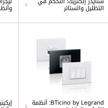
شنايدر إلكتريك: التحكم في
ليجران
التظليل والستائر
وأنظم
BTicino by Legrand: أنظمة
إيكين