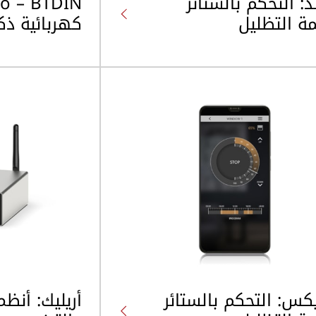
د: التحكم بالستائر
ة التظليل
كهربائية ذك
يكس: التحكم بالستائر
أريليك: أنظ