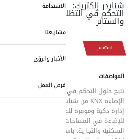
شنايدر إلكتريك:
الاستدامة
التحكم في التظليل
والستائر
مشاريعنا
استفسر
الأخبار والرؤى
المواصفات
SearchButtonText
فرص العمل
تتيح حلول التحكم في
الإضاءة KNX من شنايدر
إدارة ذكية وموفرة للطاقة
للإضاءة في المساحات
السكنية والتجارية. باستخدام