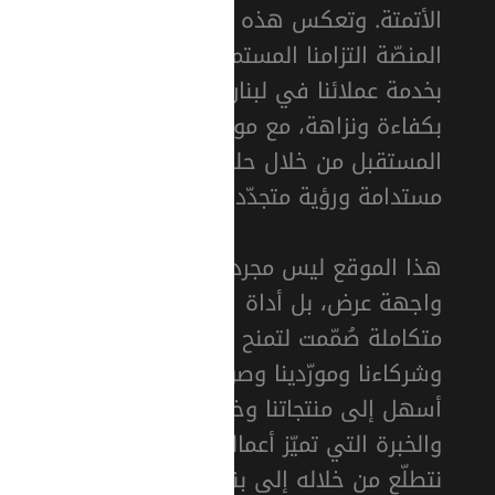
الأتمتة. وتعكس هذه
المنصّة التزامنا المستمر
بخدمة عملائنا في لبنان
بكفاءة ونزاهة، مع مواكبة
المستقبل من خلال حلول
مستدامة ورؤية متجدّدة.
هذا الموقع ليس مجرد
واجهة عرض، بل أداة
متكاملة صُمّمت لتمنح عملاءنا
وشركاءنا ومورّدينا وصولًا
أسهل إلى منتجاتنا وخدماتنا
والخبرة التي تميّز أعمالنا. كما
نتطلّع من خلاله إلى بناء