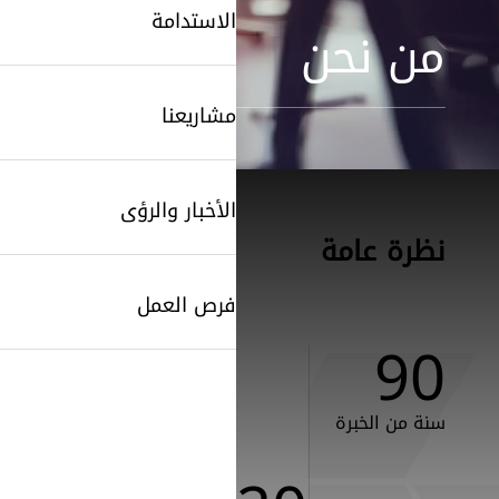
الاستدامة
من نحن
مشاريعنا
الأخبار والرؤى
نظرة عامة
فرص العمل
90
سنة من الخبرة
SearchButtonText