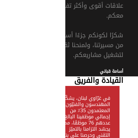
علاقات أقوى وأكثر تفاعلاً
معكم.
شكرًا لكونكم جزءًا أساسيًا
من مسيرتنا، ولمنحنا ثقتكم
لتشغيل مشاريعكم.
أسامة قباني
القيادة والفريق
في غزّاوي لبنان، يشكّل
المهندسون والفنيّون
المعتمدون 35٪ من
إجمالي موظفينا البالغ
عددهم 76 موظفًا، مما
يجسّد التزامنا بالتميّز
التقني وحرصنا على بناء