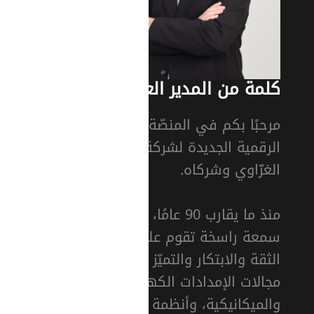
كلمة من المدير العام
مرحبًا بكم في المنصّة
الرقمية الجديدة لشركة رفيق
الغزّاوي وشركاه.
منذ ما يقارب 90 عامًا، بنينا
سمعة راسخة تقوم على
الثقة والابتكار والتميّز في
مجالات الإمدادات الكهربائية
والميكانيكية، وأنظمة