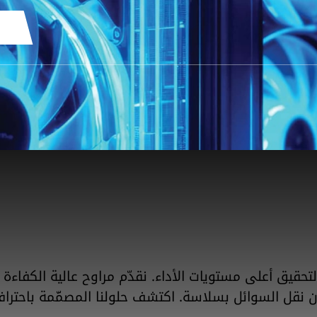
لتحقيق أعلى مستويات الأداء. نقدّم مراوح عالية الكفاءة
نقل السوائل بسلاسة. اكتشف حلولنا المصمَّمة باحترافي
SearchButtonText