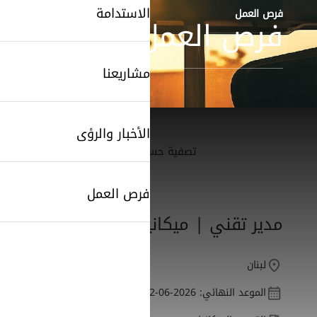
الاستدامة
فرص العمل
فرص العمل
مشاريعنا
الأخبار والرؤى
تصفية حسب الدولة
SearchButtonText
فرص العمل
مدير تقني | ميكانيك
لبنان
الموعد النهائي: 2026-06-12