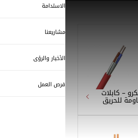
الاستدامة
مشاريعنا
الأخبار والرؤى
فرص العمل
كرو – كابلات
ومة للحريق
SearchButtonText