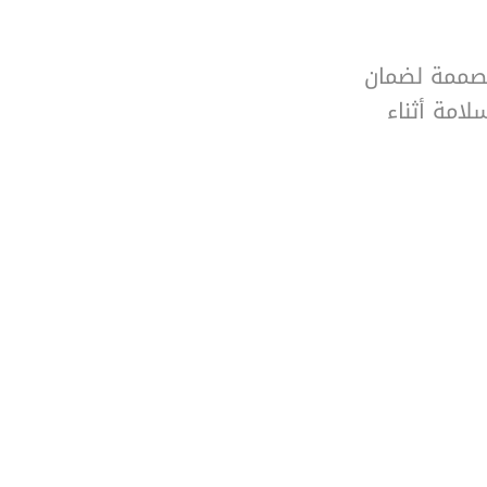
مة للحريق (2×1.5 مم² و2×2.5 مم²) مصممة لضمان
لامة أثناء