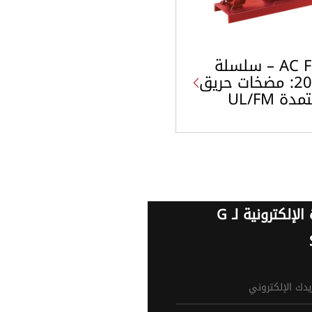
AC Fire – سلسلة
2000: مضخات حريق
دة UL/FM
النشرة الإلكترونية لـ G