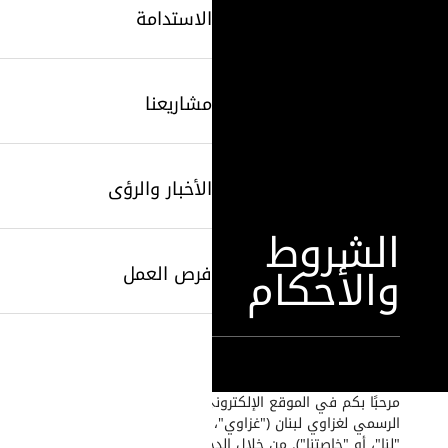
الاستدامة
مشاريعنا
الأخبار والرؤى
الشروط
والأحكام
فرص العمل
SearchButtonText
مرحبًا بكم في الموقع الإلكتروني
الرسمي لغزاوي لبنان ("غزاوي"، "نحن"،
"لنا"، أو "خاصتنا"). من خلال الدخول إلى