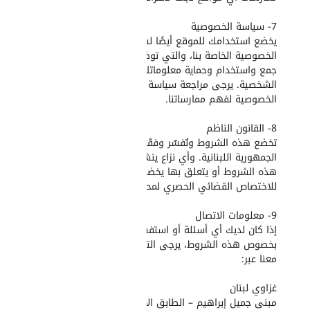
7- سياسة الخصوصية
يخضع استخدامك للموقع أيضًا لسياسة
الخصوصية الخاصة بنا، والتي توضح كيفية
جمع واستخدام وحماية معلوماتك
الشخصية. يرجى مراجعة سياسة
الخصوصية لفهم ممارساتنا.
8- القانون الناظم
تخضع هذه الشروط وتُفسَّر وفقًا لقوانين
الجمهورية اللبنانية. وأي نزاع ينشأ بموجب
هذه الشروط أو يتعلق بها يخضع
للاختصاص القضائي الحصري لمحاكم لبنان.
9- معلومات الاتصال
إذا كان لديك أي أسئلة أو استفسارات
بخصوص هذه الشروط، يرجى التواصل
معنا عبر:
غزاوي لبنان
مبنى جميل إبراهيم – الطابق الأرضي