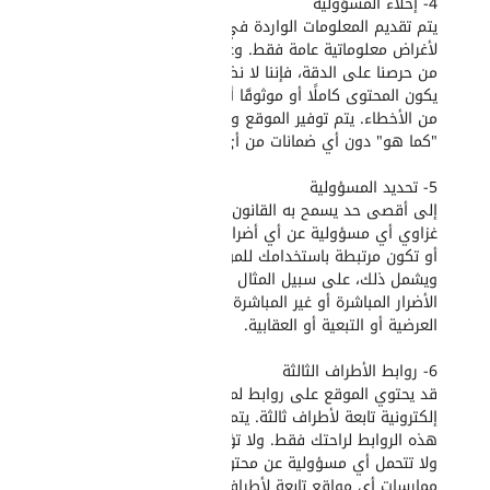
4- إخلاء المسؤولية
يتم تقديم المعلومات الواردة في الموقع
لأغراض معلوماتية عامة فقط. وعلى الرغم
من حرصنا على الدقة، فإننا لا نضمن أن
يكون المحتوى كاملًا أو موثوقًا أو خاليًا
من الأخطاء. يتم توفير الموقع ومحتواه
"كما هو" دون أي ضمانات من أي نوع.
5- تحديد المسؤولية
إلى أقصى حد يسمح به القانون، لا تتحمل
غزاوي أي مسؤولية عن أي أضرار تنشأ عن
أو تكون مرتبطة باستخدامك للموقع.
ويشمل ذلك، على سبيل المثال لا الحصر،
الأضرار المباشرة أو غير المباشرة أو
العرضية أو التبعية أو العقابية.
6- روابط الأطراف الثالثة
قد يحتوي الموقع على روابط لمواقع
إلكترونية تابعة لأطراف ثالثة. يتم توفير
هذه الروابط لراحتك فقط. ولا تؤيد غزاوي
ولا تتحمل أي مسؤولية عن محتوى أو
ممارسات أي مواقع تابعة لأطراف ثالثة.