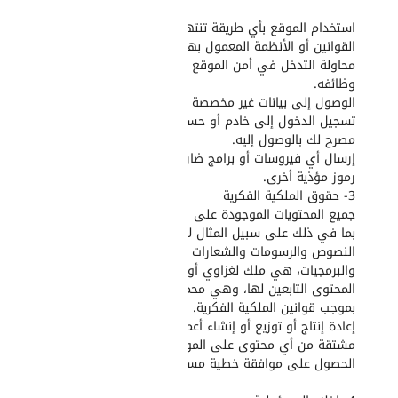
استخدام الموقع بأي طريقة تنتهك
القوانين أو الأنظمة المعمول بها.
محاولة التدخل في أمن الموقع أو
وظائفه.
الوصول إلى بيانات غير مخصصة لك أو
تسجيل الدخول إلى خادم أو حساب غير
مصرح لك بالوصول إليه.
إرسال أي فيروسات أو برامج ضارة أو أي
رموز مؤذية أخرى.
3- حقوق الملكية الفكرية
جميع المحتويات الموجودة على الموقع،
بما في ذلك على سبيل المثال لا الحصر
النصوص والرسومات والشعارات والصور
والبرمجيات، هي ملك لغزاوي أو لموردي
المحتوى التابعين لها، وهي محمية
بموجب قوانين الملكية الفكرية. لا يجوز لك
إعادة إنتاج أو توزيع أو إنشاء أعمال
مشتقة من أي محتوى على الموقع دون
الحصول على موافقة خطية مسبقة منا.