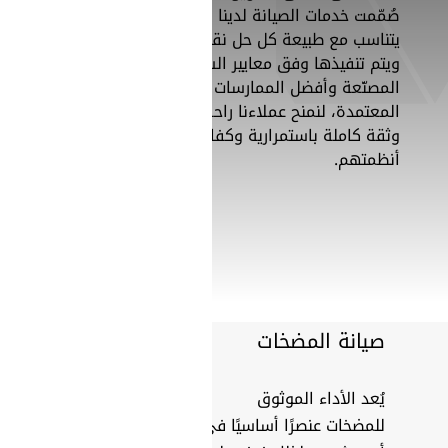
صُمّمت خدمات الصيانة لدينا بما
يتناسب مع طبيعة كل حل نقدّمه،
ويتم تنفيذها وفق معايير الشركات
المصنّعة وأفضل الممارسات
المعتمدة، لنمنح عملاءنا راحة البال
وثقة كاملة باستمرارية وكفاءة
أنظمتهم.
SearchButtonText
صيانة المضخات
يُعد الأداء الموثوق
للمضخات عنصرًا أساسيًا في