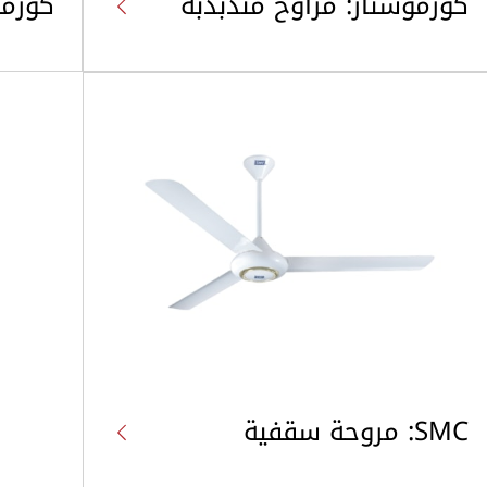
كوزموستار: مراوح متذبذبة
كوزمو
SMC: مروحة سقفية