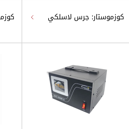
كوزموستار: جرس لاسلكي
كوزمو