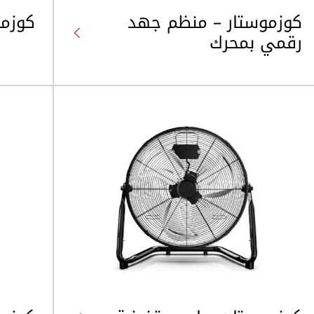
كوزموستار – منظم جهد
كوزموست
رقمي بمحرك