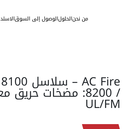
من نحن
الحلول
الوصول إلى السوق
الاستدا
/ 8200: مضخات حريق 
UL/FM