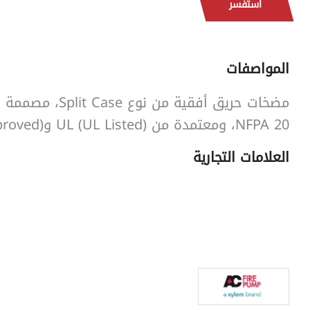
استفسر
SearchButtonText
المواصفات
مضخات حريق أفقية من نوع e
NFPA 20، ومعتمدة من UL (UL Listed) وFM (FM Approved).
العلامات التجارية