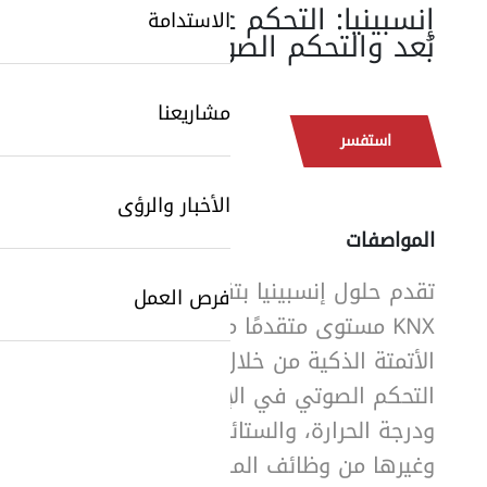
إنسبينيا: التحكم عن
الاستدامة
بُعد والتحكم الصوتي
مشاريعنا
استفسر
الأخبار والرؤى
المواصفات
تقدم حلول إنسبينيا بتقنية
SearchButtonText
فرص العمل
KNX مستوى متقدمًا من
الأتمتة الذكية من خلال إتاحة
التحكم الصوتي في الإضاءة،
ودرجة الحرارة، والستائر،
وغيرها من وظائف المبنى.