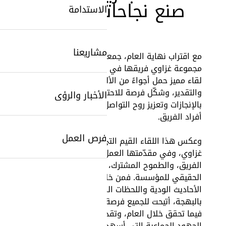
صنع نجاحاتنا
الاستدامة
مشاريعنا
مع اقتراب نهاية العام، جمعت
مجموعة غزاوي فريقها في لبنان في
لقاء مميز حمل أجواءً من الألفة
والتقدير، وشكّل فرصة للاحتفاء
الأخبار والرؤى
SearchButtonText
بالإنجازات وتعزيز روح التواصل بين
أفراد الفريق.
فرص العمل
وعكس هذا اللقاء القيم التي تميّز
غزاوي، وفي مقدّمتها العمل بروح
الفريق، والطموح المشترك، والانتماء
الحقيقي للمؤسسة. فمن خلال
الأحاديث الودية واللحظات المليئة
بالبهجة، أتيحت للجميع فرصة للتأمل
فيما تحقق خلال العام، وتقدير
الجهود الجماعية التي أسهمت في