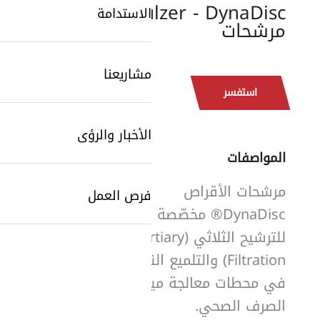
Sulzer - DynaDisc®:
الاستدامة
مرشحات
مشاريعنا
استفسر
الأخبار والرؤى
المواصفات
SearchButtonText
مرشحات الأقراص
فرص العمل
DynaDisc® مخصّصة
للترشيح الثلاثي (Tertiary
Filtration) والتلميع النهائي
في محطات معالجة مياه
الصرف الصحي.