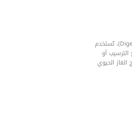
معدات خلط مخصّصة للهاضمات اللاهوائية (Digesters)، تُستخدم
 الترسيب أو
الغاز الحيوي