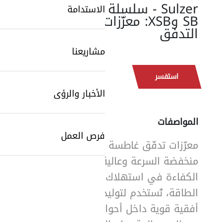
Sulzer - سلسلة ABS
الاستدامة
SB وXSB: معزّزات
التدفق
مشاريعنا
استفسر
الأخبار والرؤى
المواصفات
فرص العمل
معزّزات تدفّق غاطسة
SearchButtonText
منخفضة السرعة وعالية
الكفاءة في استهلاك
الطاقة، تُستخدم لتوليد تيارات
أفقية قوية داخل أحواض