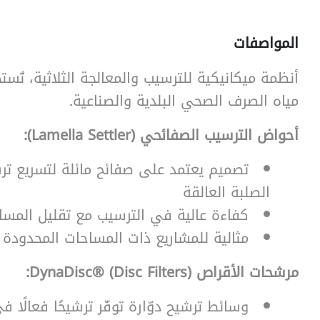
المواصفات
أنظمة ميكانيكية للترسيب والمعالجة الثلاثية، تُس
SearchButtonText
مياه الصرف الصحي البلدية والصناعية.
أحواض الترسيب الصفائحي (Lamella Settler):
تصميم يعتمد على صفائح مائلة لتسريع تر
الصلبة العالقة
كفاءة عالية في الترسيب مع تقليل المسا
مثالية للمشاريع ذات المساحات المحدودة
مرشحات الأقراص DynaDisc® (Disc Filters):
وسائط ترشيح دوّارة توفّر ترشيحًا فعالًا ف