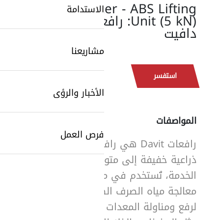
Sulzer - ABS Lifting
الاستدامة
Unit (5 kN): رافعة
دافيت
مشاريعنا
استفسر
الأخبار والرؤى
المواصفات
فرص العمل
رافعات Davit هي رافعات
SearchButtonText
ذراعية خفيفة إلى متوسطة
الخدمة، تُستخدم في محطات
معالجة مياه الصرف الصحي
لرفع ومناولة المعدات بأمان،