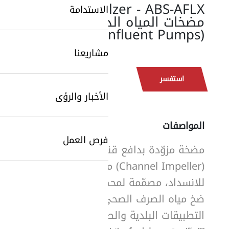
Sulzer - ABS-AFLX:
الاستدامة
مضخات المياه الداخلة
(Influent Pumps)
مشاريعنا
استفسر
الأخبار والرؤى
المواصفات
فرص العمل
مضخة مزوّدة بدافع قنواتي
SearchButtonText
(Channel Impeller) مقاوم
للانسداد، مصمّمة لمحطات
ضخ مياه الصرف الصحي في
التطبيقات البلدية والصناعية.