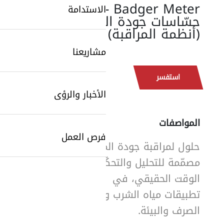
Badger Meter -
الاستدامة
حسّاسات جودة المياه
(أنظمة المراقبة)
مشاريعنا
استفسر
الأخبار والرؤى
المواصفات
فرص العمل
حلول لمراقبة جودة المياه
مصمّمة للتحليل والتحكّم في
الوقت الحقيقي، في
SearchButtonText
تطبيقات مياه الشرب ومياه
الصرف والبيئة.