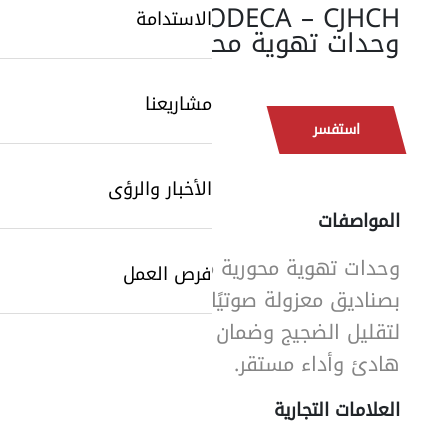
SODECA – CJHCH:
الاستدامة
وحدات تهوية محورية
مشاريعنا
استفسر
الأخبار والرؤى
SearchButtonText
المواصفات
وحدات تهوية محورية مزوّدة
فرص العمل
بصناديق معزولة صوتيًا،
لتقليل الضجيج وضمان تشغيل
هادئ وأداء مستقر.
العلامات التجارية