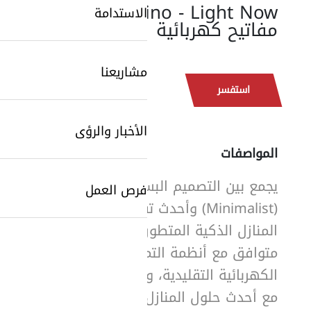
Bticino - Light Now:
الاستدامة
مفاتيح كهربائية
مشاريعنا
استفسر
الأخبار والرؤى
المواصفات
يجمع بين التصميم البسيط
SearchButtonText
فرص العمل
(Minimalist) وأحدث تقنيات
المنازل الذكية المتطورة.
متوافق مع أنظمة التمديدات
الكهربائية التقليدية، وكذلك
مع أحدث حلول المنازل