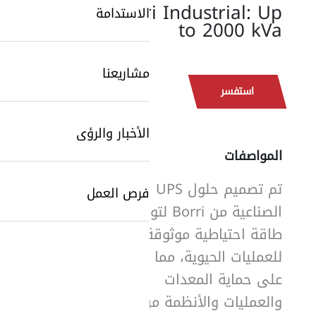
Borri Industrial: Up
الاستدامة
to 2000 kVa
مشاريعنا
استفسر
الأخبار والرؤى
المواصفات
تم تصميم حلول UPS
SearchButtonText
فرص العمل
الصناعية من Borri لتوفير
طاقة احتياطية موثوقة
للعمليات الحيوية، مما يساعد
على حماية المعدات
والعمليات والأنظمة من