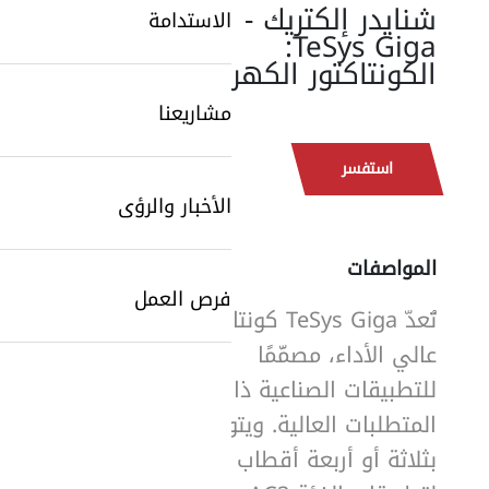
شنايدر إلكتريك -
الاستدامة
TeSys Giga:
الكونتاكتور الكهربائي
مشاريعنا
استفسر
الأخبار والرؤى
SearchButtonText
المواصفات
فرص العمل
تُعدّ TeSys Giga كونتاكتورًا
عالي الأداء، مصمَّمًا
للتطبيقات الصناعية ذات
المتطلبات العالية. ويتوفر
بثلاثة أو أربعة أقطاب