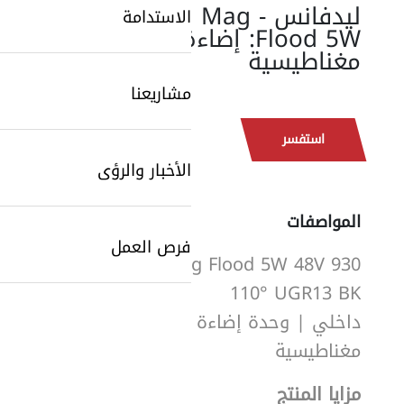
ليدفانس - Mag
الاستدامة
Flood 5W: إضاءة
مغناطيسية
مشاريعنا
استفسر
الأخبار والرؤى
المواصفات
فرص العمل
Mag Flood 5W 48V 930
110° UGR13 BK
داخلي | وحدة إضاءة Flood
SearchButtonText
مغناطيسية
مزايا المنتج