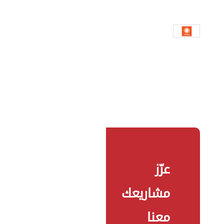
عزّز
مشاريعك
معنا