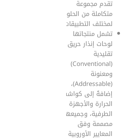
تقدم مجموعة
متكاملة من الحلول
لمختلف التطبيقات.
تشمل منتجاتها
لوحات إنذار حريق
تقليدية
(Conventional)
ومعنونة
(Addressable)،
إضافةً إلى كواشف
الحرارة والأجهزة
الطرفية، وجميعها
مصممة وفق
المعايير الأوروبية EN