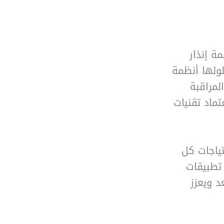
مة إنذار
لولها أنظمة
لمراقبة
تماد تقنيات
لاحتياجات كل
تطبيقات
د ويعزز