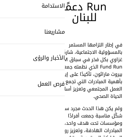
Run دعمًا
الاستدامة
للبنان
مشاريعنا
في إطار التزامها المستمر
بالمسؤولية الاجتماعية، شاركت
الأخبار والرؤى
غزاوي بكل فخر في سباق 10KM
SearchButtonText
Fund Run الذي نظمته جمعية
بيروت ماراثون، تأكيدًا على إيمانها
بأهمية المبادرات التي تجمع بين
فرص العمل
العمل المجتمعي وتعزيز أسلوب
الحياة الصحي.
ولم يكن هذا الحدث مجرد سباق، بل
شكّل مناسبة جمعت أفرادًا
ومؤسسات تحت هدف واحد، هو دعم
المبادرات الهادفة، وتعزيز روح