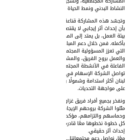
المشاركة المجتمعية، وتشجيع
النشاط البدني ونمط الحياة الصحي.
وتجسّد هذه المشاركة قناعة غزاوي
بأن إحداث أثر إيجابي لا يقتصر على
بيئة العمل، بل يمتد إلى المجتمع
بأكمله. فمن خلال دعم المبادرات
التي تعزز المسؤولية المجتمعية،
والعمل بروح الفريق، والمشاركة
الفاعلة في الأنشطة المجتمعية،
تواصل الشركة الإسهام في بناء
لبنان أكثر استدامة وشمولًا وقدرة
على مواجهة التحديات.
ونفخر بجميع أفراد فريق غزاوي الذين
مثّلوا الشركة بروحهم الإيجابية
وحماسهم والتزامهم، مؤكدين أن
كل خطوة نخطوها معًا قادرة على
إحداث أثر حقيقي.
معًا، نواصل دعم مجتمعاتنا... خطوةً