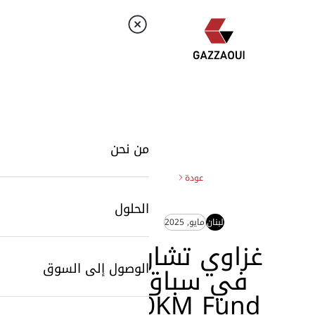
من نحن
عودة
الحلول
لبنان
مايو, 2025
غزاوي تشارك
الوصول إلى السوق
في سباق
10KM Fund