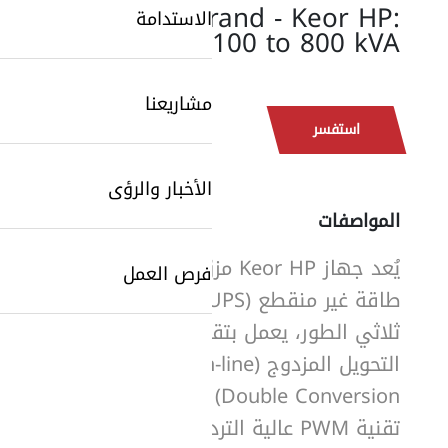
Legrand - Keor HP:
الاستدامة
100 to 800 kVA
مشاريعنا
استفسر
الأخبار والرؤى
المواصفات
يُعد جهاز Keor HP مزوّد
فرص العمل
SearchButtonText
طاقة غير منقطع (UPS)
ثلاثي الطور، يعمل بتقنية
التحويل المزدوج (On-line
Double Conversion) مع
تقنية PWM عالية التردد، مع