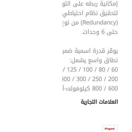
إمكانية ربطه على التوازي
لتحقيق نظام احتياطي
(Redundancy) من نوع N+X
حتى 6 وحدات.
يوفّر قدرة اسمية ضمن
نطاق واسع يشمل:
60 / 80 / 100 / 125 / 160 /
200 / 250 / 300 / 400 /
600 / 800 كيلوفولت-أمبير.
العلامات التجارية