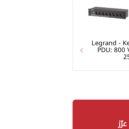
Legrand - K
PDU: 800 
2
عزّز