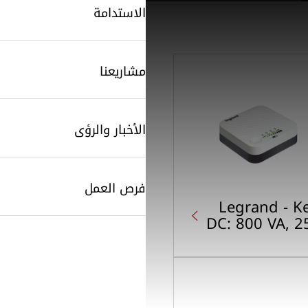
الاستدامة
مشاريعنا
الأخبار والرؤى
SearchButtonText
فرص العمل
Legrand - K
DC: 800 VA, 